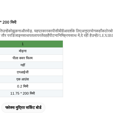
 * 200 मिमी
ति
उन्हें
को
झुकना
और
मोड़
.
यह
प्रकार
का
पीसीबी
है
आदर्श
के लिए
अनुप्रयोग
कहाँ
कठोर
बोर
 तौर पर
डिजाइन
साथ
पतला
परतें
वह
हैं
पीटना
निष्क्रिय
साथ में
,
दे रही है
उन्हें
FLEXIBI
1
मोड़ना
पीला कवर फिल्म
नहीं
एनआईजी
एक आउंस
0.2 मिमी
11.75 * 200 मिमी
फ्लेक्स मुद्रित सर्किट बोर्ड