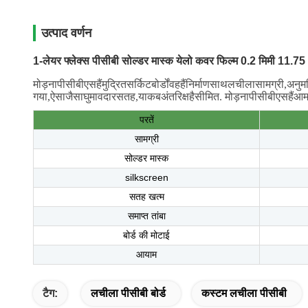
उत्पाद वर्णन
1-लेयर फ्लेक्स पीसीबी सोल्डर मास्क येलो कवर फिल्म 0.2 मिमी 11.75
मोड़ना
पीसीबी
एस
हैं
मुद्रित
सर्किट
बोर्डों
वह
हैं
निर्माण
साथ
लचीला
सामग्री
,
अनुम
गया
,
ऐसा
जैसा
घुमावदार
सतह
,
या
कब
अंतरिक्ष
है
सीमित
.
मोड़ना
पीसीबी
एस
हैं
आम
परतें
सामग्री
सोल्डर मास्क
silkscreen
सतह खत्म
समाप्त तांबा
बोर्ड की मोटाई
आयाम
टैग:
लचीला पीसीबी बोर्ड
कस्टम लचीला पीसीबी