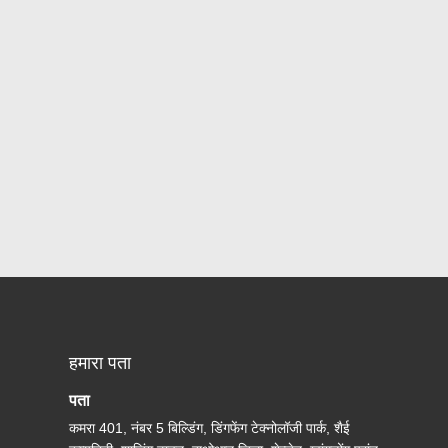
हमारा पता
पता
कमरा 401, नंबर 5 बिल्डिंग, डिंगफेंग टेक्नोलॉजी पार्क, शैई