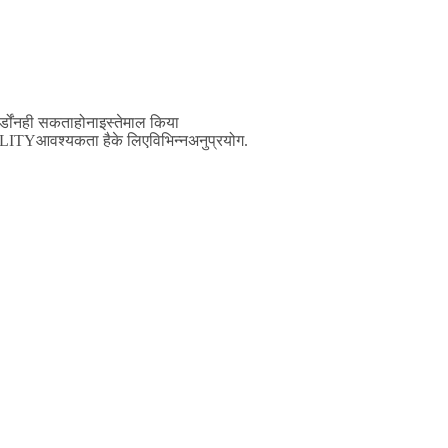
्डों
नही सकता
होना
इस्तेमाल किया
LITY
आवश्यकता है
के लिए
विभिन्न
अनुप्रयोग
.