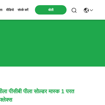
बोली
मता
वीडियो
संपर्क करें
ीला पीसीबी पीला सोल्डर मास्क 1 परत
फ्लेक्स