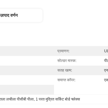
उत्पाद वर्णन
प्रमाणन:
U
सोल्डर मास्क:
पी
सतह खत्म:
ए
समाप्त कॉपर:
ए
तला लचीला पीसीबी पीला
, 
1 परत मुद्रित सर्किट बोर्ड फ्लेक्स