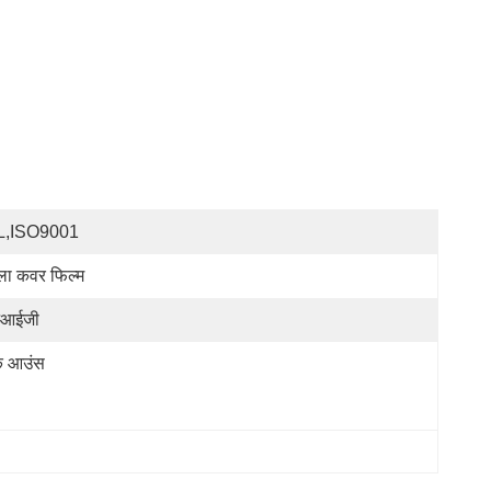
L,ISO9001
ला कवर फिल्म
नआईजी
क आउंस