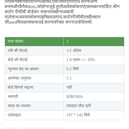
लिए
कनेक्शन
का
विभिन्न
अवयव
,
ऐसा
जैसा
प्रतिरोध करना
अन्य
बनाम
और
कैपैक
itors
,
को
होना
जुड़े हुए
में
आदेश
को
बनाएं
ए
कामकाज
सर्किट
.
चीन
कठोर पीसीबी बोर्ड
कर सकना
तब
होना
आबादी
वाले
साथ
अवयव
को
बनाएं
इच्छित
उत्पाद
.
कठोर
पीसीबी
एस
हैं
तब
एन
सी
ased
में
ए
रक्षात्मक
कलई करना
को
रक्षा करना
उन्हें
से
तत्वों
.
परत संख्या:
2
तांबे की मोटाई:
1/1 ऑउंस
बोर्ड की मोटाई:
1.0 एमएम +/- 10%
न्यूनतम छेद का आकार:
0.2 मिमी
आस्पेक्ट अनुपात:
5:1
बोर्ड किनारे चढ़ाना:
नहीं
सामग्री:
KB6160A
सतह का उपचार:
एचएएल लीड फ्री
प्रोफ़ाइल:
197 * 142 मिमी