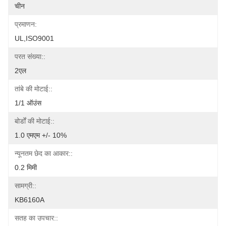
चीन
प्रमाणन:
UL,ISO9001
परत संख्या::
2एल
तांबे की मोटाई::
1/1 ऑउंस
बोर्डों की मोटाई::
1.0 एमएम +/- 10%
न्यूनतम छेद का आकार::
0.2 मिमी
सामग्री::
KB6160A
सतह का उपचार::