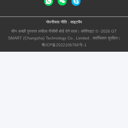
गोपनीयता नीति
|
साइटमैप
चीन अच्छी गुणवत्ता लचीला पीसीबी बोर्ड देने वाला। कॉपीराइट © -2026 GT
SMART (Changsha) Technology Co., Limited . सर्वाधिकार सुरक्षित।
粤ICP备2022106766号-1