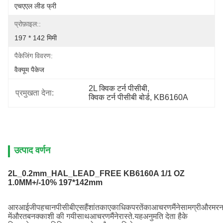
एचएएल लीड फ्री
प्रोफ़ाइल::
197 * 142 मिमी
पैकेजिंग विवरण:
वैक्यूम पैकेज
2L क्विक टर्न पीसीबी
, 
प्रमुखता देना:
क्विक टर्न पीसीबी बोर्ड
, 
KB6160A
उत्पाद वर्णन
2L_0.2mm_HAL_LEAD_FREE KB6160A 1/1 OZ
1.0MM+/-10% 197*142mm​
आर
आईजी
पहचान
पीसीबी
एस
हैं
शांत
का
एकाधिक
परतें
का
आचरण
मैंने
सामग्री
और
मरन
में
और
तब
नक्काशी की गयी
साथ
आचरण
मैंने
रास्ते
.
यह
अनुमति देता है
के