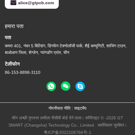
alice@gtpcb.com
हमारा पता
पता
कमरा 401, नंबर 5 बिल्डिंग, डिंगफेंग टेक्नोलॉजी पार्क, शैई कम्युनिटी, शाजिंग टाउन,
बाओआन जिला, शेन्ज़ेन, ग्वांगडोंग प्रांत, चीन
टेलीफोन
86-153-8898-3110
गोपनीयता नीति
|
साइटमैप
चीन अच्छी गुणवत्ता लचीला पीसीबी बोर्ड देने वाला। कॉपीराइट © -2026 GT
SMART (Changsha) Technology Co., Limited . सर्वाधिकार सुरक्षित।
粤ICP备2022106766号-1