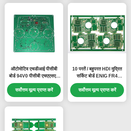
ऑटोमोटिव एचडीआई पीसीबी
10 परतें / बहुपरत HDI मुद्रित
बोर्ड 94V0 पीसीबी एचएएसएल
सर्किट बोर्ड ENIG FR4
फिनिश उच्च विश्वसनीयता
EM825
सर्वोत्तम मूल्य प्राप्त करें
सर्वोत्तम मूल्य प्राप्त करें