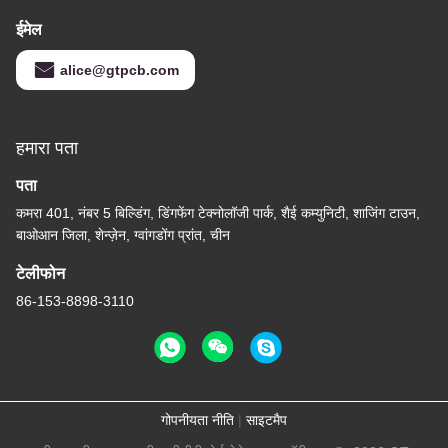
ईमेल
alice@gtpcb.com
हमारा पता
पता
कमरा 401, नंबर 5 बिल्डिंग, डिंगफेंग टेक्नोलॉजी पार्क, शैई कम्युनिटी, शाजिंग टाउन,
बाओआन जिला, शेन्ज़ेन, ग्वांगडोंग प्रांत, चीन
टेलीफोन
86-153-8898-3110
गोपनीयता नीति
|
साइटमैप