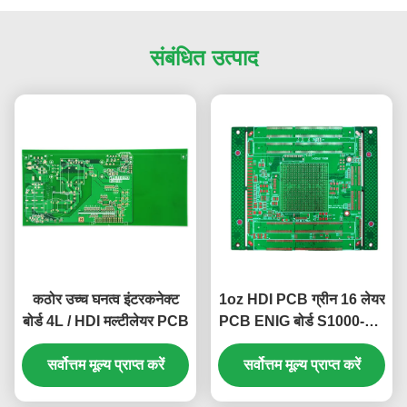
संबंधित उत्पाद
कठोर उच्च घनत्व इंटरकनेक्ट
1oz HDI PCB ग्रीन 16 लेयर
बोर्ड 4L / HDI मल्टीलेयर PCB
PCB ENIG बोर्ड S1000-2M
124*101mm
सर्वोत्तम मूल्य प्राप्त करें
सर्वोत्तम मूल्य प्राप्त करें