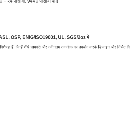
0 FR4 पीसीबी
, 
94V0 पीसीबी बोर्ड
HASL, OSP, ENIG/ISO19001, UL, SGS/2oz में
 में विशेषज्ञ हैं, जिन्हें शीर्ष सामग्री और नवीनतम तकनीक का उपयोग करके डिजाइन और निर्मि