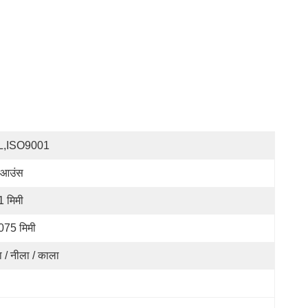
L,ISO9001
 आउंस
1 मिमी
075 मिमी
ा / नीला / काला