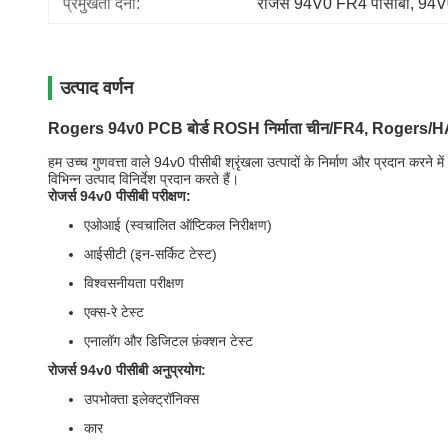
प्रमुखता देना:
रोजर्स 94V0 FR4 पीसीबी
, 
94V
उत्पाद वर्णन
Rogers 94v0 PCB बोर्ड ROSH निर्माता चीन/FR4, Rogers/
हम उच्च गुणवत्ता वाले 94v0 पीसीबी श्रृंखला उत्पादों के निर्माण और प्रदान करने
विभिन्न उत्पाद विनिर्देश प्रदान करते हैं।
रोजर्स 94v0 पीसीबी परीक्षण:
एओआई (स्वचालित ऑप्टिकल निरीक्षण)
आईसीटी (इन-सर्किट टेस्ट)
विश्वसनीयता परीक्षण
एक्स-रे टेस्ट
एनालॉग और डिजिटल फ़ंक्शन टेस्ट
रोजर्स 94v0 पीसीबी अनुप्रयोग:
उपभोक्ता इलेक्ट्रॉनिक्स
कार