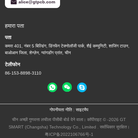
alice@gtpcb.com
हमारा पता
पता
कमरा 401, नंबर 5 बिल्डिंग, डिंगफेंग टेक्नोलॉजी पार्क, शैई कम्युनिटी, शाजिंग टाउन,
बाओआन जिला, शेन्ज़ेन, ग्वांगडोंग प्रांत, चीन
टेलीफोन
86-153-8898-3110
गोपनीयता नीति
|
साइटमैप
चीन अच्छी गुणवत्ता लचीला पीसीबी बोर्ड देने वाला। कॉपीराइट © -2026 GT
SMART (Changsha) Technology Co., Limited . सर्वाधिकार सुरक्षित।
粤ICP备2022106766号-1