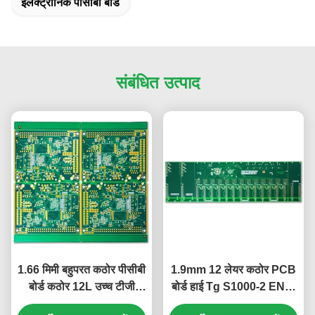
इलेक्ट्रॉनिक पीसीबी बोर्ड
संबंधित उत्पाद
1.66 मिमी बहुपरत कठोर पीसीबी
1.9mm 12 लेयर कठोर PCB
बोर्ड कठोर 12L उच्च टीजी
बोर्ड हाई Tg S1000-2 ENIG
S1000-2 ENIG 2u"
2u" हरा सफ़ेद