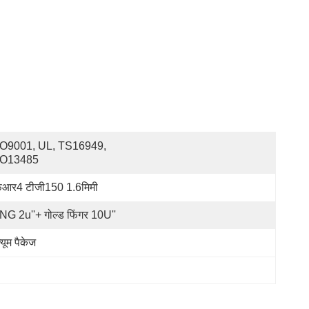
O9001, UL, TS16949, 
SO13485
आर4 टीजी150 1.6मिमी
NG 2u''+ गोल्ड फिंगर 10U''
्यूम पैकेज