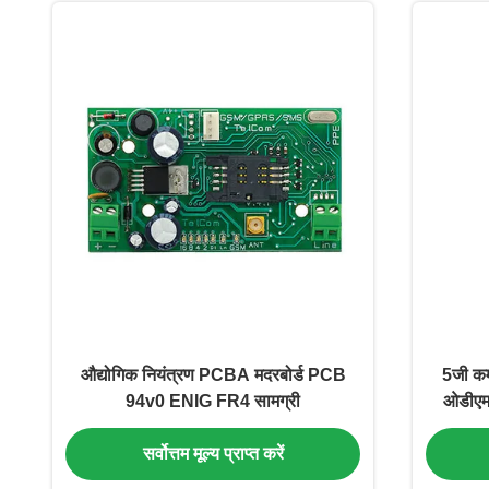
औद्योगिक नियंत्रण PCBA मदरबोर्ड PCB
5जी कम
94v0 ENIG FR4 सामग्री
ओडीएम 
सर्वोत्तम मूल्य प्राप्त करें