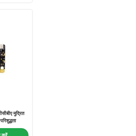
ीबीए मुद्रित
परिशुद्धता
त करें