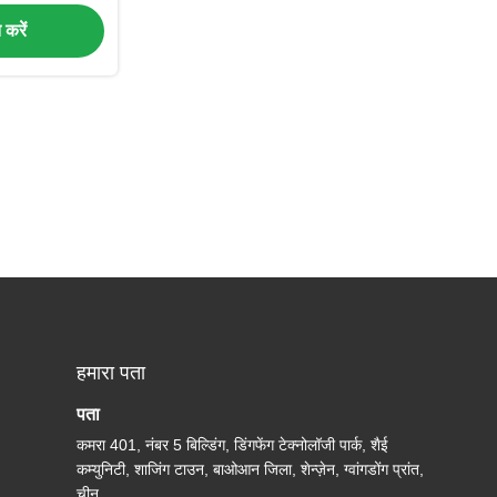
त करें
हमारा पता
पता
कमरा 401, नंबर 5 बिल्डिंग, डिंगफेंग टेक्नोलॉजी पार्क, शैई
कम्युनिटी, शाजिंग टाउन, बाओआन जिला, शेन्ज़ेन, ग्वांगडोंग प्रांत,
चीन