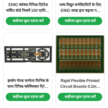
ENIG फ्लेक्स-रिजिड प्रिंटेड
उच्च विद्युत कनेक्टिविटी के लिए
सर्किट बोर्ड जिसमें 100 प्रतिशत
ENIG सतह द्वारा बढ़ाया गया
परीक्षण बेहतर विश्वसनीयता और
कठोर लचीला पीसीबी 1.2 एमएम
सर्वोत्तम मूल्य प्राप्त करें
सर्वोत्तम मूल्य प्राप्त करें
लंबे समय तक चलने वाले
मोटाई
संचालन को सुनिश्चित करता है
इमर्शन गोल्ड सरफेस फिनिश के
Rigid Flexible Printed
साथ रिजिड-फ्लेक्सिबल प्रिंटेड
Circuit Boards 0.2mm
सर्किट बोर्ड
for Versatile Polymide
सर्वोत्तम मूल्य प्राप्त करें
सर्वोत्तम मूल्य प्राप्त करें
Applications