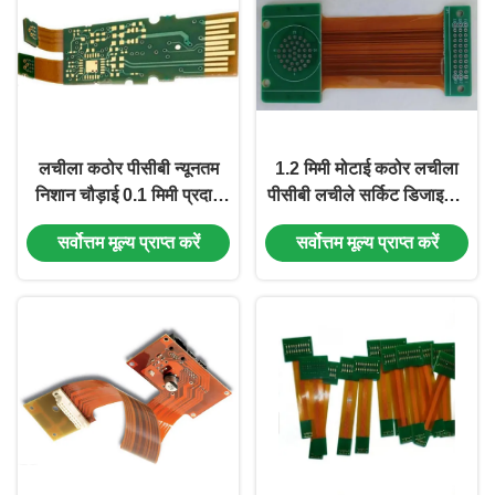
लचीला कठोर पीसीबी न्यूनतम
1.2 मिमी मोटाई कठोर लचीला
निशान चौड़ाई 0.1 मिमी प्रदान
पीसीबी लचीले सर्किट डिजाइन में
करता है कॉम्पैक्ट और
प्रदर्शन प्रदान करने वाली
सर्वोत्तम मूल्य प्राप्त करें
सर्वोत्तम मूल्य प्राप्त करें
इलेक्ट्रॉनिक्स के लिए इंजीनियर
एलएफ एचएएल सतह के साथ