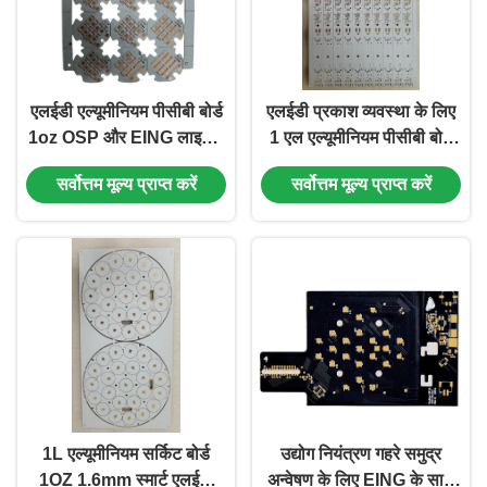
एलईडी एल्यूमीनियम पीसीबी बोर्ड
एलईडी प्रकाश व्यवस्था के लिए
1oz OSP और EING लाइटिंग
1 एल एल्यूमीनियम पीसीबी बोर्ड
अनुप्रयोगों के लिए सफेद
1.5 मिमी सफेद सोल्डरमास्क
सर्वोत्तम मूल्य प्राप्त करें
सर्वोत्तम मूल्य प्राप्त करें
Soldermask
1L एल्यूमीनियम सर्किट बोर्ड
उद्योग नियंत्रण गहरे समुद्र
1OZ 1.6mm स्मार्ट एलईडी
अन्वेषण के लिए EING के साथ