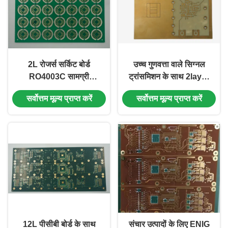
2L रोजर्स सर्किट बोर्ड
उच्च गुणवत्ता वाले सिग्नल
RO4003C सामग्री
ट्रांसमिशन के साथ 2layer
1.6mm 1OZ एज प्लेटिंग
Rogers pcb board
सर्वोत्तम मूल्य प्राप्त करें
सर्वोत्तम मूल्य प्राप्त करें
ग्रीन सोल्डरमास्क EING
1OZ और EING सामग्री
RO4350B
12L पीसीबी बोर्ड के साथ
संचार उत्पादों के लिए ENIG