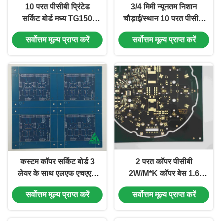
10 परत पीसीबी प्रिंटेड
3/4 मिमी न्यूनतम निशान
सर्किट बोर्ड मध्य TG150
चौड़ाई/स्थान 10 परत पीसीबी
FR4 0.1 मिमी लाइन ओएसपी
बोर्ड के साथ बीजीए पैड
सर्वोत्तम मूल्य प्राप्त करें
सर्वोत्तम मूल्य प्राप्त करें
और गोल्ड फिंगर प्रौद्योगिकी
ओएसपी + ईआईजी सतह खत्म
कस्टम कॉपर सर्किट बोर्ड 3
2 परत कॉपर पीसीबी
लेयर के साथ एलएफ एचएएल
2W/M*K कॉपर बेस 1.6
और ब्लू मास्क के साथ कई
मिमी मोटाई ब्लैक सोल्डरमास्क
सर्वोत्तम मूल्य प्राप्त करें
सर्वोत्तम मूल्य प्राप्त करें
पैनल के लिए
थर्मोइलेक्ट्रिक पृथक्करण