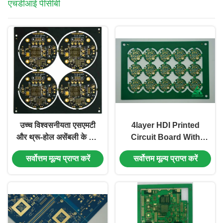
एचडीआई पीसीबी
उच्च विश्वसनीयता एसएमटी
4layer HDI Printed
और थ्रू-होल असेंबली के लिए
Circuit Board With
एचडीआई प्रिंटेड सर्किट बोर्ड
TG150 लेजर ड्रिलिंग और
सर्वोत्तम मूल्य प्राप्त करें
सर्वोत्तम मूल्य प्राप्त करें
इन-पैड राल प्लग किए गए छेद
EING राल प्लगिंग
के माध्यम से विशेष प्रौद्योगिकी