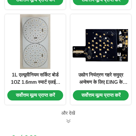
सफेद Soldermask
सोल्डरमास्क
1L एल्यूमीनियम सर्किट बोर्ड
उद्योग नियंत्रण गहरे समुद्र
1OZ 1.6mm स्मार्ट एलईडी
अन्वेषण के लिए EING के
उत्पाद के लिए सफेद
साथ 1 परत एल्यूमीनियम
सर्वोत्तम मूल्य प्राप्त करें
सर्वोत्तम मूल्य प्राप्त करें
सोल्डरमास्क
कठोर लचीला सर्किट बोर्ड 1.6
मिमी
और देखें