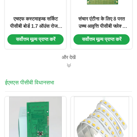
एचएफ कस्टमाइज्ड सर्किट
संचार एंटीना के लिए 8 परत
पीसीबी बोर्ड 1.7 ऑउंस रोजर्स
उच्च आवृत्ति पीसीबी फ्लेक्स
पीसीबी एनआईजी ग्रीन
कठोर ENIG 1.5 मिमी
सर्वोत्तम मूल्य प्राप्त करें
सर्वोत्तम मूल्य प्राप्त करें
आरओएचएस
और देखें
ईएमएस पीसीबी विधानसभा