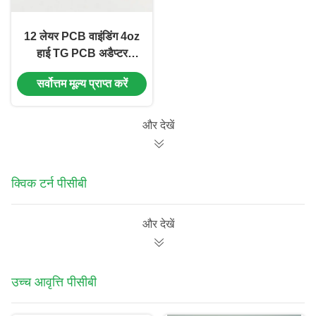
12 लेयर PCB वाइंडिंग 4oz
हाई TG PCB अडैप्टर
IT180A TG170 मटीरियल
सर्वोत्तम मूल्य प्राप्त करें
और देखें
क्विक टर्न पीसीबी
और देखें
उच्च आवृत्ति पीसीबी