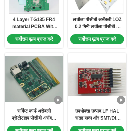
4 Layer TG135 FR4
लचीला पीसीबी असेंबली 1OZ
material PCBA With
0.2 मिमी लचीला पीसीबी के
LF HAL For
साथ बागवानी एलईडी प्रकाश
सर्वोत्तम मूल्य प्राप्त करें
सर्वोत्तम मूल्य प्राप्त करें
Comsumer
व्यवस्था के लिए एल्यूमीनियम
Application
आधार
सर्किट कार्ड असेंबली
उपभोक्ता उत्पाद LF HAL
प्रोटोटाइप पीसीबी असेंबली
सतह खत्म और SMT/DIP
गोल्ड फिंगर एंड ईआईएनजी
सेवा के साथ मुद्रित सर्किट
सर्वोत्तम मूल्य प्राप्त करें
सर्वोत्तम मूल्य प्राप्त करें