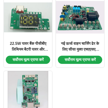
22.5W पावर बैंक पीसीबीए
नई ऊर्जा वाहन चार्जिंग ढेर के
लिथियम बैटरी पावर और
लिए सीसा मुक्त एचएएसएल
मोबाइल चार्जर के लिए कठोर
औद्योगिक पीसीबी विधानसभा
सर्वोत्तम मूल्य प्राप्त करें
सर्वोत्तम मूल्य प्राप्त करें
पीसीबी आपूर्ति के साथ
11kw